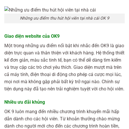
Những ưu điểm thu hút hội viên tại nhà cái OK 9
Giao diện website của OK9
Một trong những ưu điểm nổi bật khi nhắc đến OK9 là giao
diện trực quan và thân thiện với khách hàng. Hệ thống thiết
kế đơn giản, màu sắc tinh tế, bạn có thể dễ dàng tìm kiếm
và truy cập các trò chơi yêu thích. Giao diện mượt mà trên
cả máy tính, điện thoại di động cho phép cá cược mọi lúc,
mọi nơi mà không gặp phải bất kỳ trở ngại nào. Chính sự
tiện dụng này đã tạo nên trải nghiệm tuyệt vời cho hội viên.
Nhiều ưu đãi khủng
OK 9 luôn mang đến nhiều chương trình khuyến mãi hấp
dẫn dành cho các hội viên. Từ khoản thưởng chào mừng
dành cho người mới cho đến các chương trình hoàn tiền,