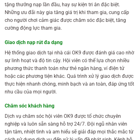
tặng thưởng nạp lần đầu, hay sự kiện tri ân đặc biệt.
Những ưu đãi này gia tăng giá trị khi tham gia, cung cấp
cho người chơi cảm giác được chăm sóc đặc biệt, tăng
cường động lực tham gia.
Giao dịch nạp rút đa dạng
Hệ thống giao dịch tại nhà cái OK9 được đánh giá cao nhờ
sự linh hoạt và độ tin cậy. Hội viên có thể lựa chọn nhiều
phương thức thanh toán như thẻ ngân hàng, ví điện tử
hoặc các phương tiện khác. Quá trình xử lý giao dịch được
thực hiện nhanh chóng, minh bạch và an toàn, đáp ứng tốt
nhu cầu của mọi người.
Chăm sóc khách hàng
Dịch vụ chăm sóc hội viên OK9 được tổ chức chuyên
nghiệp và luôn sẵn sàng hỗ trợ 24/7. Đội ngũ nhân viên
tận tâm, nhiệt tình và am hiểu sẽ giải đáp mọi thắc mắc từ
cách sử dụng dịch vụ đến xử lý vấn đề phát sinh. Kênh hỗ