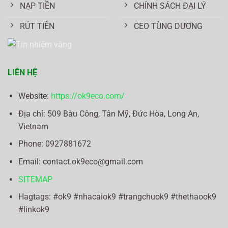
NẠP TIỀN
CHÍNH SÁCH ĐẠI LÝ
RÚT TIỀN
CEO TÙNG DƯƠNG
LIÊN HỆ
Website:
https://ok9eco.com/
Địa chỉ:
509 Bàu Công, Tân Mỹ, Đức Hòa, Long An,
Vietnam
Phone: 0
927881672
Email:
contact.ok9eco@gmail.com
SITEMAP
Hagtags: #ok9 #nhacaiok9 #trangchuok9 #thethaook9
#linkok9