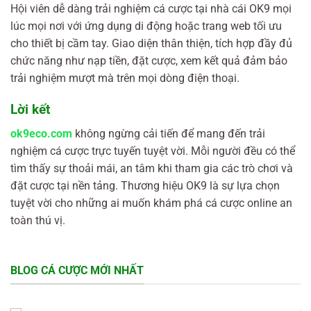
Hội viên dễ dàng trải nghiệm cá cược tại nhà cái OK9 mọi
lúc mọi nơi với ứng dụng di động hoặc trang web tối ưu
cho thiết bị cầm tay. Giao diện thân thiện, tích hợp đầy đủ
chức năng như nạp tiền, đặt cược, xem kết quả đảm bảo
trải nghiệm mượt mà trên mọi dòng điện thoại.
Lời kết
ok9eco.com
không ngừng cải tiến để mang đến trải
nghiệm cá cược trực tuyến tuyệt vời. Mỗi người đều có thể
tìm thấy sự thoải mái, an tâm khi tham gia các trò chơi và
đặt cược tại nền tảng. Thương hiệu OK9 là sự lựa chọn
tuyệt vời cho những ai muốn khám phá cá cược online an
toàn thú vị.
BLOG CÁ CƯỢC MỚI NHẤT