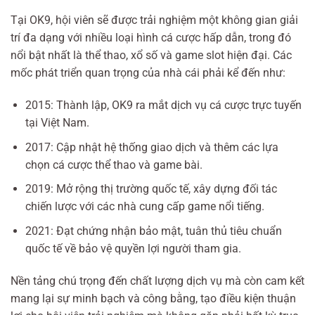
Tại OK9, hội viên sẽ được trải nghiệm một không gian giải
trí đa dạng với nhiều loại hình cá cược hấp dẫn, trong đó
nổi bật nhất là thể thao, xổ số và game slot hiện đại. Các
mốc phát triển quan trọng của nhà cái phải kể đến như:
2015: Thành lập, OK9 ra mắt dịch vụ cá cược trực tuyến
tại Việt Nam.
2017: Cập nhật hệ thống giao dịch và thêm các lựa
chọn cá cược thể thao và game bài.
2019: Mở rộng thị trường quốc tế, xây dựng đối tác
chiến lược với các nhà cung cấp game nổi tiếng.
2021: Đạt chứng nhận bảo mật, tuân thủ tiêu chuẩn
quốc tế về bảo vệ quyền lợi người tham gia.
Nền tảng chú trọng đến chất lượng dịch vụ mà còn cam kết
mang lại sự minh bạch và công bằng, tạo điều kiện thuận