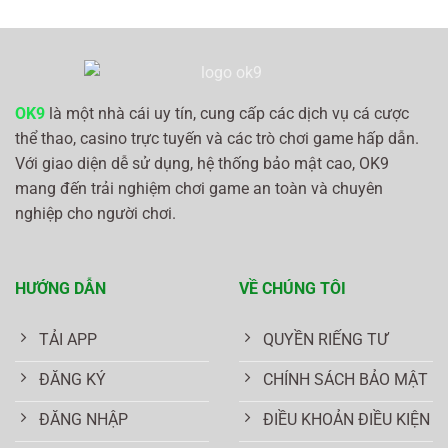
OK9
là một nhà cái uy tín, cung cấp các dịch vụ cá cược
thể thao, casino trực tuyến và các trò chơi game hấp dẫn.
Với giao diện dễ sử dụng, hệ thống bảo mật cao, OK9
mang đến trải nghiệm chơi game an toàn và chuyên
nghiệp cho người chơi.
HƯỚNG DẪN
VỀ CHÚNG TÔI
TẢI APP
QUYỀN RIẾNG TƯ
ĐĂNG KÝ
CHÍNH SÁCH BẢO MẬT
ĐĂNG NHẬP
ĐIỀU KHOẢN ĐIỀU KIỆN