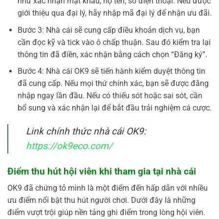
như xác nhận mật khẩu, họ tên, số điện thoại. Nếu được
giới thiệu qua đại lý, hãy nhập mã đại lý để nhận ưu đãi.
Bước 3: Nhà cái sẽ cung cấp điều khoản dịch vụ, bạn
cần đọc kỹ và tick vào ô chấp thuận. Sau đó kiểm tra lại
thông tin đã điền, xác nhận bằng cách chọn “Đăng ký”.
Bước 4: Nhà cái OK9 sẽ tiến hành kiểm duyệt thông tin
đã cung cấp. Nếu mọi thứ chính xác, bạn sẽ được đăng
nhập ngay lần đầu. Nếu có thiếu sót hoặc sai sót, cần
bổ sung và xác nhận lại để bắt đầu trải nghiệm cá cược.
Link chính thức nhà cái OK9:
https://ok9eco.com/
Điểm thu hút hội viên khi tham gia tại nhà cái
OK9 đã chứng tỏ mình là một điểm đến hấp dẫn với nhiều
ưu điểm nổi bật thu hút người chơi. Dưới đây là những
điểm vượt trội giúp nền tảng ghi điểm trong lòng hội viên.