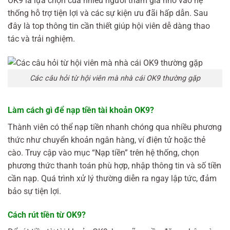
OK9 là lựa chọn của nhiều người tham gia nhờ vào hệ
thống hỗ trợ tiện lợi và các sự kiện ưu đãi hấp dẫn. Sau
đây là top thông tin cần thiết giúp hội viên dễ dàng thao
tác và trải nghiệm.
Các câu hỏi từ hội viên mà nhà cái OK9 thường gặp
Làm cách gì để nạp tiền tài khoản OK9?
Thành viên có thể nạp tiền nhanh chóng qua nhiều phương
thức như chuyển khoản ngân hàng, ví điện tử hoặc thẻ
cào. Truy cập vào mục “Nạp tiền” trên hệ thống, chọn
phương thức thanh toán phù hợp, nhập thông tin và số tiền
cần nạp. Quá trình xử lý thường diễn ra ngay lập tức, đảm
bảo sự tiện lợi.
Cách rút tiền từ OK9?