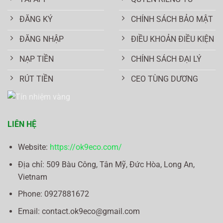
ĐĂNG KÝ
CHÍNH SÁCH BẢO MẬT
ĐĂNG NHẬP
ĐIỀU KHOẢN ĐIỀU KIỆN
NẠP TIỀN
CHÍNH SÁCH ĐẠI LÝ
RÚT TIỀN
CEO TÙNG DƯƠNG
LIÊN HỆ
Website:
https://ok9eco.com/
Địa chỉ:
509 Bàu Công, Tân Mỹ, Đức Hòa, Long An,
Vietnam
Phone: 0
927881672
Email:
contact.ok9eco@gmail.com