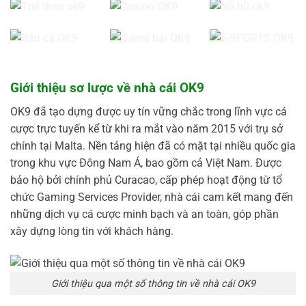
Giới thiệu sơ lược về nhà cái OK9
OK9 đã tạo dựng được uy tín vững chắc trong lĩnh vực cá
cược trực tuyến kể từ khi ra mắt vào năm 2015 với trụ sở
chính tại Malta. Nền tảng hiện đã có mặt tại nhiều quốc gia
trong khu vực Đông Nam Á, bao gồm cả Việt Nam. Được
bảo hộ bởi chính phủ Curacao, cấp phép hoạt động từ tổ
chức Gaming Services Provider, nhà cái cam kết mang đến
những dịch vụ cá cược minh bạch và an toàn, góp phần
xây dựng lòng tin với khách hàng.
Giới thiệu qua một số thông tin về nhà cái OK9