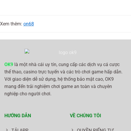
Xem thêm:
on68
OK9
là một nhà cái uy tín, cung cấp các dịch vụ cá cược
thể thao, casino trực tuyến và các trò chơi game hấp dẫn.
Với giao diện dễ sử dụng, hệ thống bảo mật cao, OK9
mang đến trải nghiệm chơi game an toàn và chuyên
nghiệp cho người chơi.
HƯỚNG DẪN
VỀ CHÚNG TÔI
TẢI APP
QUYỀN RIẾNG TƯ