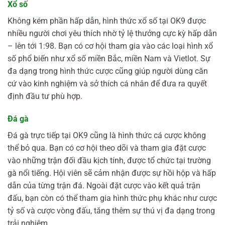
Xổ số
Không kém phần hấp dẫn, hình thức xổ số tại OK9 được
nhiều người chơi yêu thích nhờ tỷ lệ thưởng cực kỳ hấp dẫn
– lên tới 1:98. Bạn có cơ hội tham gia vào các loại hình xổ
số phổ biến như xổ số miền Bắc, miền Nam và Vietlot. Sự
đa dạng trong hình thức cược cũng giúp người dùng căn
cứ vào kinh nghiệm và sở thích cá nhân để đưa ra quyết
định đầu tư phù hợp.
Đá gà
Đá gà trực tiếp tại OK9 cũng là hình thức cá cược không
thể bỏ qua. Bạn có cơ hội theo dõi và tham gia đặt cược
vào những trận đối đầu kịch tính, được tổ chức tại trường
gà nổi tiếng. Hội viên sẽ cảm nhận được sự hồi hộp và hấp
dẫn của từng trận đá. Ngoài đặt cược vào kết quả trận
đấu, bạn còn có thể tham gia hình thức phụ khác như cược
tỷ số và cược vòng đấu, tăng thêm sự thú vị đa dạng trong
trải nghiệm.