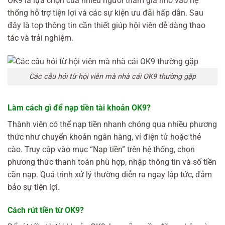
OK9 là lựa chọn của nhiều người tham gia nhờ vào hệ
thống hỗ trợ tiện lợi và các sự kiện ưu đãi hấp dẫn. Sau
đây là top thông tin cần thiết giúp hội viên dễ dàng thao
tác và trải nghiệm.
Các câu hỏi từ hội viên mà nhà cái OK9 thường gặp
Làm cách gì để nạp tiền tài khoản OK9?
Thành viên có thể nạp tiền nhanh chóng qua nhiều phương
thức như chuyển khoản ngân hàng, ví điện tử hoặc thẻ
cào. Truy cập vào mục “Nạp tiền” trên hệ thống, chọn
phương thức thanh toán phù hợp, nhập thông tin và số tiền
cần nạp. Quá trình xử lý thường diễn ra ngay lập tức, đảm
bảo sự tiện lợi.
Cách rút tiền từ OK9?