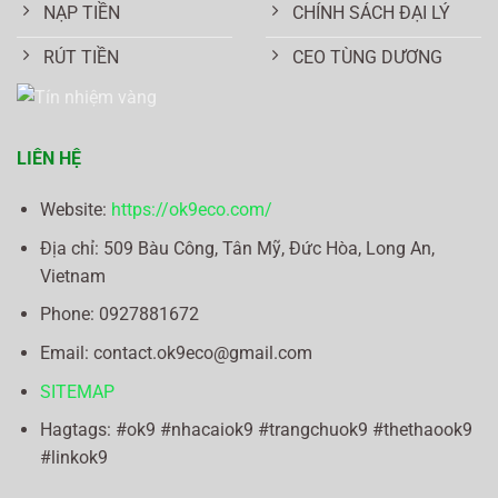
NẠP TIỀN
CHÍNH SÁCH ĐẠI LÝ
RÚT TIỀN
CEO TÙNG DƯƠNG
LIÊN HỆ
Website:
https://ok9eco.com/
Địa chỉ:
509 Bàu Công, Tân Mỹ, Đức Hòa, Long An,
Vietnam
Phone: 0
927881672
Email:
contact.ok9eco@gmail.com
SITEMAP
Hagtags: #ok9 #nhacaiok9 #trangchuok9 #thethaook9
#linkok9