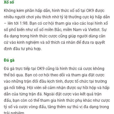
Xổ số
Không kém phần hấp dẫn, hình thức xổ số tại OK9 được
nhiều người chơi yêu thích nhờ tỷ lệ thưởng cực kỳ hấp dẫn
– lên tới 1:98. Bạn có cơ hội tham gia vào các loại hình xổ
số phổ biến như xổ số miền Bắc, miền Nam và Vietlot. Sự
đa dạng trong hình thức cược cũng giúp người dùng căn
cứ vào kinh nghiệm và sở thích cá nhân để đưa ra quyết
định đầu tư phù hợp.
Đá gà
Đá gà trực tiếp tại OK9 cũng là hình thức cá cược không
thể bỏ qua. Bạn có cơ hội theo dõi và tham gia đặt cược
vào những trận đối đầu kịch tính, được tổ chức tại trường
gà nổi tiếng. Hội viên sẽ cảm nhận được sự hồi hộp và hấp
dẫn của từng trận đá. Ngoài đặt cược vào kết quả trận
đấu, bạn còn có thể tham gia hình thức phụ khác như cược
tỷ số và cược vòng đấu, tăng thêm sự thú vị đa dạng trong
trải nghiệm.