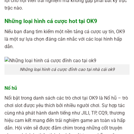
lợi cho hội viên trải nghiệm mà không gặp phải bất kỳ trục
trặc nào.
Những loại hình cá cược hot tại OK9
Nếu bạn đang tìm kiếm một nền tảng cá cược uy tín, OK9
là một sự lựa chọn đáng cân nhắc với các loại hình hấp
dẫn.
Những loại hình cá cược đỉnh cao tại nhà cái ok9
Nổ hũ
Nổi bật trong danh sách các trò chơi tại OK9 là Nổ hũ – trò
chơi slot được yêu thích bởi nhiều người chơi. Sự hợp tác
cùng nhà phát hành danh tiếng như JILI, TP, CQ9, thương
hiệu cam kết mang đến trải nghiệm game an toàn và hấp
dẫn. Hội viên sẽ được đắm chìm trong những cốt truyện