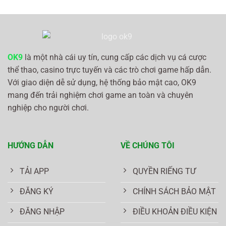
OK9
là một nhà cái uy tín, cung cấp các dịch vụ cá cược
thể thao, casino trực tuyến và các trò chơi game hấp dẫn.
Với giao diện dễ sử dụng, hệ thống bảo mật cao, OK9
mang đến trải nghiệm chơi game an toàn và chuyên
nghiệp cho người chơi.
HƯỚNG DẪN
VỀ CHÚNG TÔI
TẢI APP
QUYỀN RIẾNG TƯ
ĐĂNG KÝ
CHÍNH SÁCH BẢO MẬT
ĐĂNG NHẬP
ĐIỀU KHOẢN ĐIỀU KIỆN