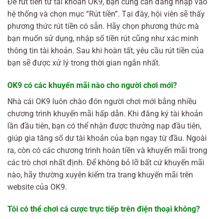
Để rút tiền từ tài khoản OK9, bạn cũng cần đăng nhập vào
hệ thống và chọn mục “Rút tiền”. Tại đây, hội viên sẽ thấy
phương thức rút tiền có sẵn. Hãy chọn phương thức mà
bạn muốn sử dụng, nhập số tiền rút cũng như xác minh
thông tin tài khoản. Sau khi hoàn tất, yêu cầu rút tiền của
bạn sẽ được xử lý trong thời gian ngắn nhất.
OK9 có các khuyến mãi nào cho người chơi mới?
Nhà cái OK9 luôn chào đón người chơi mới bằng nhiều
chương trình khuyến mãi hấp dẫn. Khi đăng ký tài khoản
lần đầu tiên, bạn có thể nhận được thưởng nạp đầu tiên,
giúp gia tăng số dư tài khoản của bạn ngay từ đầu. Ngoài
ra, còn có các chương trình hoàn tiền và khuyến mãi trong
các trò chơi nhất định. Để không bỏ lỡ bất cứ khuyến mãi
nào, hãy thường xuyên kiểm tra trang khuyến mãi trên
website của OK9.
Tôi có thể chơi cá cược trực tiếp trên điện thoại không?