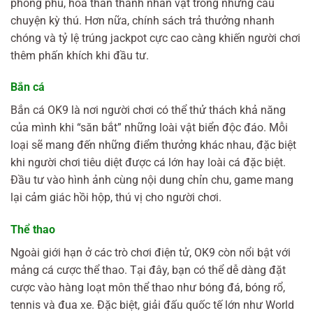
phong phú, hóa thân thành nhân vật trong những câu
chuyện kỳ thú. Hơn nữa, chính sách trả thưởng nhanh
chóng và tỷ lệ trúng jackpot cực cao càng khiến người chơi
thêm phấn khích khi đầu tư.
Bắn cá
Bắn cá OK9 là nơi người chơi có thể thử thách khả năng
của mình khi “săn bắt” những loài vật biển độc đáo. Mỗi
loại sẽ mang đến những điểm thưởng khác nhau, đặc biệt
khi người chơi tiêu diệt được cá lớn hay loài cá đặc biệt.
Đầu tư vào hình ảnh cùng nội dung chỉn chu, game mang
lại cảm giác hồi hộp, thú vị cho người chơi.
Thể thao
Ngoài giới hạn ở các trò chơi điện tử, OK9 còn nổi bật với
mảng cá cược thể thao. Tại đây, bạn có thể dễ dàng đặt
cược vào hàng loạt môn thể thao như bóng đá, bóng rổ,
tennis và đua xe. Đặc biệt, giải đấu quốc tế lớn như World