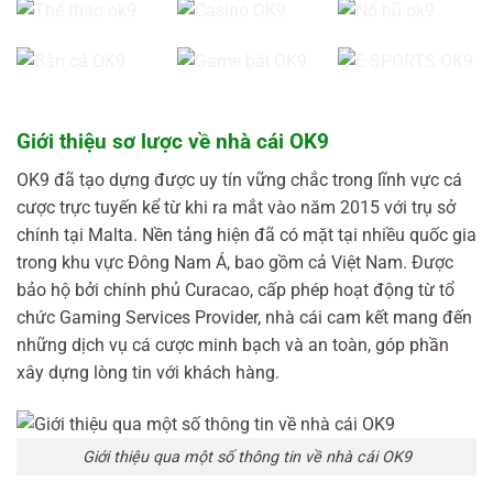
Giới thiệu sơ lược về nhà cái OK9
OK9 đã tạo dựng được uy tín vững chắc trong lĩnh vực cá
cược trực tuyến kể từ khi ra mắt vào năm 2015 với trụ sở
chính tại Malta. Nền tảng hiện đã có mặt tại nhiều quốc gia
trong khu vực Đông Nam Á, bao gồm cả Việt Nam. Được
bảo hộ bởi chính phủ Curacao, cấp phép hoạt động từ tổ
chức Gaming Services Provider, nhà cái cam kết mang đến
những dịch vụ cá cược minh bạch và an toàn, góp phần
xây dựng lòng tin với khách hàng.
Giới thiệu qua một số thông tin về nhà cái OK9