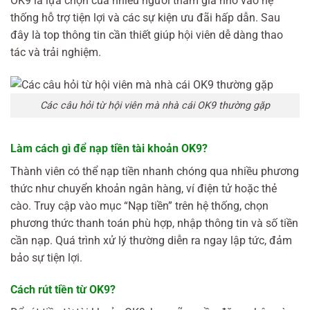
OK9 là lựa chọn của nhiều người tham gia nhờ vào hệ
thống hỗ trợ tiện lợi và các sự kiện ưu đãi hấp dẫn. Sau
đây là top thông tin cần thiết giúp hội viên dễ dàng thao
tác và trải nghiệm.
Các câu hỏi từ hội viên mà nhà cái OK9 thường gặp
Làm cách gì để nạp tiền tài khoản OK9?
Thành viên có thể nạp tiền nhanh chóng qua nhiều phương
thức như chuyển khoản ngân hàng, ví điện tử hoặc thẻ
cào. Truy cập vào mục “Nạp tiền” trên hệ thống, chọn
phương thức thanh toán phù hợp, nhập thông tin và số tiền
cần nạp. Quá trình xử lý thường diễn ra ngay lập tức, đảm
bảo sự tiện lợi.
Cách rút tiền từ OK9?