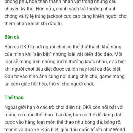
phong phú, hóa thân thành nhân vật trong những câu
chuyện kỳ thú. Hơn nữa, chính sách trả thưởng nhanh
chóng và tỷ lệ trúng jackpot cực cao càng khiến người chơi
thêm phấn khích khi đầu tư.
Bắn cá
Bắn cá OK9 là nơi người chơi có thể thử thách khả năng
của mình khi “săn bắt” những loài vật biển độc đáo. Mỗi
loại sẽ mang đến những điểm thưởng khác nhau, đặc biệt
khi người chơi tiêu diệt được cá lớn hay loài cá đặc biệt.
Đầu tư vào hình ảnh cùng nội dung chỉn chu, game mang
lại cảm giác hồi hộp, thú vị cho người chơi.
Thể thao
Ngoài giới hạn ở các trò chơi điện tử, OK9 còn nổi bật với
mảng cá cược thể thao. Tại đây, bạn có thể dễ dàng đặt
cược vào hàng loạt môn thể thao như bóng đá, bóng rổ,
tennis và đua xe. Đặc biệt, giải đấu quốc tế lớn như World