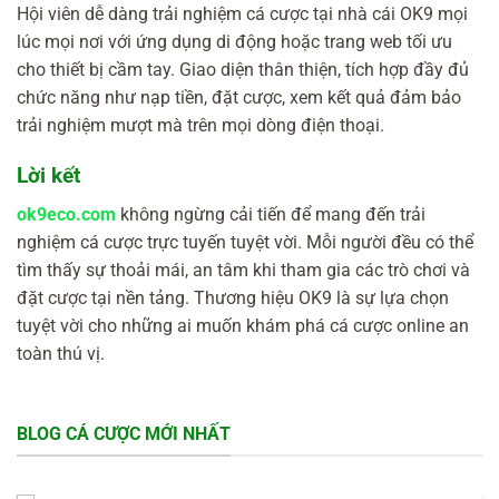
Hội viên dễ dàng trải nghiệm cá cược tại nhà cái OK9 mọi
lúc mọi nơi với ứng dụng di động hoặc trang web tối ưu
cho thiết bị cầm tay. Giao diện thân thiện, tích hợp đầy đủ
chức năng như nạp tiền, đặt cược, xem kết quả đảm bảo
trải nghiệm mượt mà trên mọi dòng điện thoại.
Lời kết
ok9eco.com
không ngừng cải tiến để mang đến trải
nghiệm cá cược trực tuyến tuyệt vời. Mỗi người đều có thể
tìm thấy sự thoải mái, an tâm khi tham gia các trò chơi và
đặt cược tại nền tảng. Thương hiệu OK9 là sự lựa chọn
tuyệt vời cho những ai muốn khám phá cá cược online an
toàn thú vị.
BLOG CÁ CƯỢC MỚI NHẤT