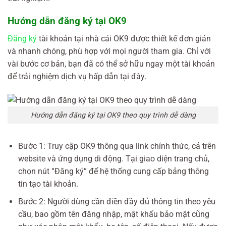
Hướng dẫn đăng ký tại OK9
Đăng ký
tài khoản tại nhà cái OK9 được thiết kế đơn giản
và nhanh chóng, phù hợp với mọi người tham gia. Chỉ với
vài bước cơ bản, bạn đã có thể sở hữu ngay một tài khoản
để trải nghiệm dịch vụ hấp dẫn tại đây.
Hướng dẫn đăng ký tại OK9 theo quy trình dễ dàng
Bước 1: Truy cập OK9 thông qua link chính thức, cả trên
website và ứng dụng di động. Tại giao diện trang chủ,
chọn nút “Đăng ký” để hệ thống cung cấp bảng thông
tin tạo tài khoản.
Bước 2: Người dùng cần điền đầy đủ thông tin theo yêu
cầu, bao gồm tên đăng nhập, mật khẩu bảo mật cũng