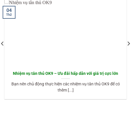
04
Th2
Nhiệm vụ tân thủ OK9 – Ưu đãi hấp dẫn với giá trị cực lớn
Bạn nên chủ động thực hiện các nhiệm vụ tân thủ OK9 để có
thêm [...]