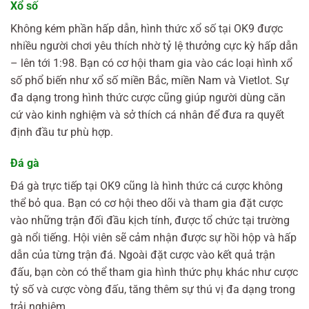
Xổ số
Không kém phần hấp dẫn, hình thức xổ số tại OK9 được
nhiều người chơi yêu thích nhờ tỷ lệ thưởng cực kỳ hấp dẫn
– lên tới 1:98. Bạn có cơ hội tham gia vào các loại hình xổ
số phổ biến như xổ số miền Bắc, miền Nam và Vietlot. Sự
đa dạng trong hình thức cược cũng giúp người dùng căn
cứ vào kinh nghiệm và sở thích cá nhân để đưa ra quyết
định đầu tư phù hợp.
Đá gà
Đá gà trực tiếp tại OK9 cũng là hình thức cá cược không
thể bỏ qua. Bạn có cơ hội theo dõi và tham gia đặt cược
vào những trận đối đầu kịch tính, được tổ chức tại trường
gà nổi tiếng. Hội viên sẽ cảm nhận được sự hồi hộp và hấp
dẫn của từng trận đá. Ngoài đặt cược vào kết quả trận
đấu, bạn còn có thể tham gia hình thức phụ khác như cược
tỷ số và cược vòng đấu, tăng thêm sự thú vị đa dạng trong
trải nghiệm.