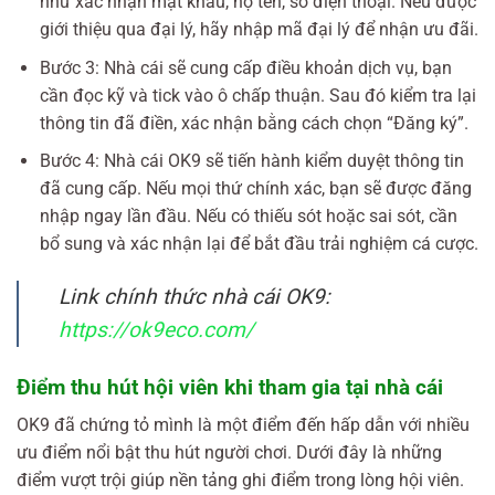
như xác nhận mật khẩu, họ tên, số điện thoại. Nếu được
giới thiệu qua đại lý, hãy nhập mã đại lý để nhận ưu đãi.
Bước 3: Nhà cái sẽ cung cấp điều khoản dịch vụ, bạn
cần đọc kỹ và tick vào ô chấp thuận. Sau đó kiểm tra lại
thông tin đã điền, xác nhận bằng cách chọn “Đăng ký”.
Bước 4: Nhà cái OK9 sẽ tiến hành kiểm duyệt thông tin
đã cung cấp. Nếu mọi thứ chính xác, bạn sẽ được đăng
nhập ngay lần đầu. Nếu có thiếu sót hoặc sai sót, cần
bổ sung và xác nhận lại để bắt đầu trải nghiệm cá cược.
Link chính thức nhà cái OK9:
https://ok9eco.com/
Điểm thu hút hội viên khi tham gia tại nhà cái
OK9 đã chứng tỏ mình là một điểm đến hấp dẫn với nhiều
ưu điểm nổi bật thu hút người chơi. Dưới đây là những
điểm vượt trội giúp nền tảng ghi điểm trong lòng hội viên.