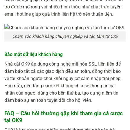
trợ được mở rộng với nhiều hình thức như chat trực tuyến,
email hotline giúp quá trình liên hệ trở nên thuận tiện.
Chăm sóc khách hàng chuyên nghiệp và tận tâm từ OK9
Bảo mật dữ liệu khách hàng
Nhà cái OK9 áp dụng công nghệ mã hóa SSL tiên tiến để
đảm bảo tất cả các giao dịch đều an toàn, đồng thời bảo
vệ tài khoản người chơi khỏi nguy cơ xâm nhập trái phép.
Hơn nữa, nền tảng cam kết không chia sẻ thông tin cá
nhân của người dùng cho bên thứ ba, tạo dựng niềm tin
đảm bảo sự an toàn tuyệt đối cho hội viên.
FAQ – Câu hỏi thường gặp khi tham gia cá cược
tại OK9