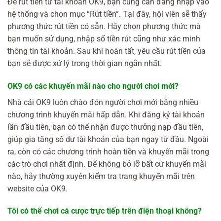
Để rút tiền từ tài khoản OK9, bạn cũng cần đăng nhập vào
hệ thống và chọn mục “Rút tiền”. Tại đây, hội viên sẽ thấy
phương thức rút tiền có sẵn. Hãy chọn phương thức mà
bạn muốn sử dụng, nhập số tiền rút cũng như xác minh
thông tin tài khoản. Sau khi hoàn tất, yêu cầu rút tiền của
bạn sẽ được xử lý trong thời gian ngắn nhất.
OK9 có các khuyến mãi nào cho người chơi mới?
Nhà cái OK9 luôn chào đón người chơi mới bằng nhiều
chương trình khuyến mãi hấp dẫn. Khi đăng ký tài khoản
lần đầu tiên, bạn có thể nhận được thưởng nạp đầu tiên,
giúp gia tăng số dư tài khoản của bạn ngay từ đầu. Ngoài
ra, còn có các chương trình hoàn tiền và khuyến mãi trong
các trò chơi nhất định. Để không bỏ lỡ bất cứ khuyến mãi
nào, hãy thường xuyên kiểm tra trang khuyến mãi trên
website của OK9.
Tôi có thể chơi cá cược trực tiếp trên điện thoại không?