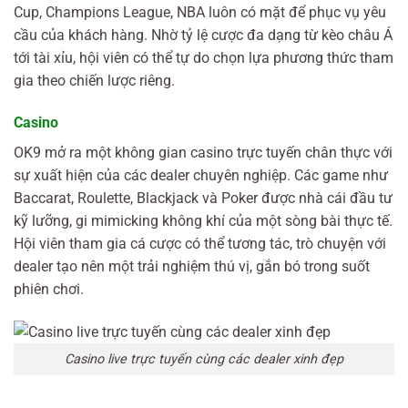
Cup, Champions League, NBA luôn có mặt để phục vụ yêu
cầu của khách hàng. Nhờ tỷ lệ cược đa dạng từ kèo châu Á
tới tài xỉu, hội viên có thể tự do chọn lựa phương thức tham
gia theo chiến lược riêng.
Casino
OK9 mở ra một không gian casino trực tuyến chân thực với
sự xuất hiện của các dealer chuyên nghiệp. Các game như
Baccarat, Roulette, Blackjack và Poker được nhà cái đầu tư
kỹ lưỡng, gi mimicking không khí của một sòng bài thực tế.
Hội viên tham gia cá cược có thể tương tác, trò chuyện với
dealer tạo nên một trải nghiệm thú vị, gắn bó trong suốt
phiên chơi.
Casino live trực tuyến cùng các dealer xinh đẹp