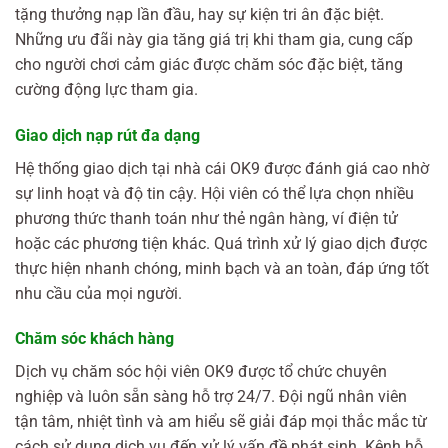
tặng thưởng nạp lần đầu, hay sự kiện tri ân đặc biệt.
Những ưu đãi này gia tăng giá trị khi tham gia, cung cấp
cho người chơi cảm giác được chăm sóc đặc biệt, tăng
cường động lực tham gia.
Giao dịch nạp rút đa dạng
Hệ thống giao dịch tại nhà cái OK9 được đánh giá cao nhờ
sự linh hoạt và độ tin cậy. Hội viên có thể lựa chọn nhiều
phương thức thanh toán như thẻ ngân hàng, ví điện tử
hoặc các phương tiện khác. Quá trình xử lý giao dịch được
thực hiện nhanh chóng, minh bạch và an toàn, đáp ứng tốt
nhu cầu của mọi người.
Chăm sóc khách hàng
Dịch vụ chăm sóc hội viên OK9 được tổ chức chuyên
nghiệp và luôn sẵn sàng hỗ trợ 24/7. Đội ngũ nhân viên
tận tâm, nhiệt tình và am hiểu sẽ giải đáp mọi thắc mắc từ
cách sử dụng dịch vụ đến xử lý vấn đề phát sinh. Kênh hỗ