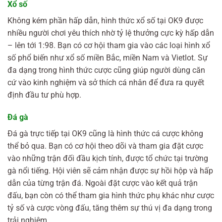
Xổ số
Không kém phần hấp dẫn, hình thức xổ số tại OK9 được
nhiều người chơi yêu thích nhờ tỷ lệ thưởng cực kỳ hấp dẫn
– lên tới 1:98. Bạn có cơ hội tham gia vào các loại hình xổ
số phổ biến như xổ số miền Bắc, miền Nam và Vietlot. Sự
đa dạng trong hình thức cược cũng giúp người dùng căn
cứ vào kinh nghiệm và sở thích cá nhân để đưa ra quyết
định đầu tư phù hợp.
Đá gà
Đá gà trực tiếp tại OK9 cũng là hình thức cá cược không
thể bỏ qua. Bạn có cơ hội theo dõi và tham gia đặt cược
vào những trận đối đầu kịch tính, được tổ chức tại trường
gà nổi tiếng. Hội viên sẽ cảm nhận được sự hồi hộp và hấp
dẫn của từng trận đá. Ngoài đặt cược vào kết quả trận
đấu, bạn còn có thể tham gia hình thức phụ khác như cược
tỷ số và cược vòng đấu, tăng thêm sự thú vị đa dạng trong
trải nghiệm.