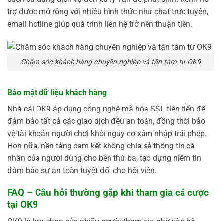
trợ được mở rộng với nhiều hình thức như chat trực tuyến,
email hotline giúp quá trình liên hệ trở nên thuận tiện.
Chăm sóc khách hàng chuyên nghiệp và tận tâm từ OK9
Bảo mật dữ liệu khách hàng
Nhà cái OK9 áp dụng công nghệ mã hóa SSL tiên tiến để
đảm bảo tất cả các giao dịch đều an toàn, đồng thời bảo
vệ tài khoản người chơi khỏi nguy cơ xâm nhập trái phép.
Hơn nữa, nền tảng cam kết không chia sẻ thông tin cá
nhân của người dùng cho bên thứ ba, tạo dựng niềm tin
đảm bảo sự an toàn tuyệt đối cho hội viên.
FAQ – Câu hỏi thường gặp khi tham gia cá cược
tại OK9