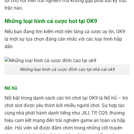
lợi cho hội viên trải nghiệm mà không gặp phải bất kỳ trục
trặc nào.
Những loại hình cá cược hot tại OK9
Nếu bạn đang tìm kiếm một nền tảng cá cược uy tín, OK9
là một sự lựa chọn đáng cân nhắc với các loại hình hấp
dẫn.
Những loại hình cá cược đỉnh cao tại nhà cái ok9
Nổ hũ
Nổi bật trong danh sách các trò chơi tại OK9 là Nổ hũ – trò
chơi slot được yêu thích bởi nhiều người chơi. Sự hợp tác
cùng nhà phát hành danh tiếng như JILI, TP, CQ9, thương
hiệu cam kết mang đến trải nghiệm game an toàn và hấp
dẫn. Hội viên sẽ được đắm chìm trong những cốt truyện