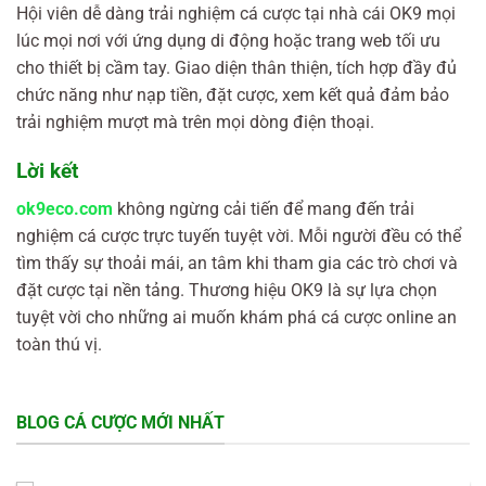
Hội viên dễ dàng trải nghiệm cá cược tại nhà cái OK9 mọi
lúc mọi nơi với ứng dụng di động hoặc trang web tối ưu
cho thiết bị cầm tay. Giao diện thân thiện, tích hợp đầy đủ
chức năng như nạp tiền, đặt cược, xem kết quả đảm bảo
trải nghiệm mượt mà trên mọi dòng điện thoại.
Lời kết
ok9eco.com
không ngừng cải tiến để mang đến trải
nghiệm cá cược trực tuyến tuyệt vời. Mỗi người đều có thể
tìm thấy sự thoải mái, an tâm khi tham gia các trò chơi và
đặt cược tại nền tảng. Thương hiệu OK9 là sự lựa chọn
tuyệt vời cho những ai muốn khám phá cá cược online an
toàn thú vị.
BLOG CÁ CƯỢC MỚI NHẤT