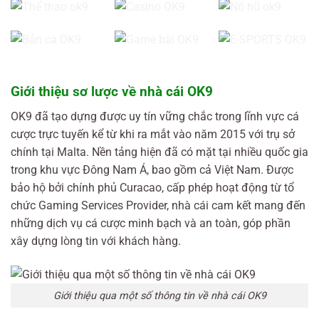
Giới thiệu sơ lược về nhà cái OK9
OK9 đã tạo dựng được uy tín vững chắc trong lĩnh vực cá
cược trực tuyến kể từ khi ra mắt vào năm 2015 với trụ sở
chính tại Malta. Nền tảng hiện đã có mặt tại nhiều quốc gia
trong khu vực Đông Nam Á, bao gồm cả Việt Nam. Được
bảo hộ bởi chính phủ Curacao, cấp phép hoạt động từ tổ
chức Gaming Services Provider, nhà cái cam kết mang đến
những dịch vụ cá cược minh bạch và an toàn, góp phần
xây dựng lòng tin với khách hàng.
Giới thiệu qua một số thông tin về nhà cái OK9