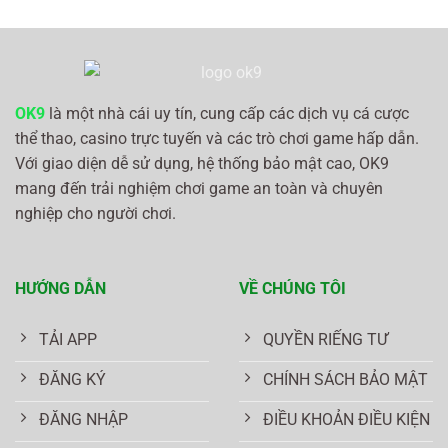
OK9
là một nhà cái uy tín, cung cấp các dịch vụ cá cược
thể thao, casino trực tuyến và các trò chơi game hấp dẫn.
Với giao diện dễ sử dụng, hệ thống bảo mật cao, OK9
mang đến trải nghiệm chơi game an toàn và chuyên
nghiệp cho người chơi.
HƯỚNG DẪN
VỀ CHÚNG TÔI
TẢI APP
QUYỀN RIẾNG TƯ
ĐĂNG KÝ
CHÍNH SÁCH BẢO MẬT
ĐĂNG NHẬP
ĐIỀU KHOẢN ĐIỀU KIỆN