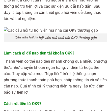
OK9 là lựa chọn của nhiều người tham gia nhờ vào hệ
thống hỗ trợ tiện lợi và các sự kiện ưu đãi hấp dẫn. Sau
đây là top thông tin cần thiết giúp hội viên dễ dàng thao
tác và trải nghiệm.
Các câu hỏi từ hội viên mà nhà cái OK9 thường gặp
Làm cách gì để nạp tiền tài khoản OK9?
Thành viên có thể nạp tiền nhanh chóng qua nhiều phương
thức như chuyển khoản ngân hàng, ví điện tử hoặc thẻ
cào. Truy cập vào mục “Nạp tiền” trên hệ thống, chọn
phương thức thanh toán phù hợp, nhập thông tin và số tiền
cần nạp. Quá trình xử lý thường diễn ra ngay lập tức, đảm
bảo sự tiện lợi.
Cách rút tiền từ OK9?