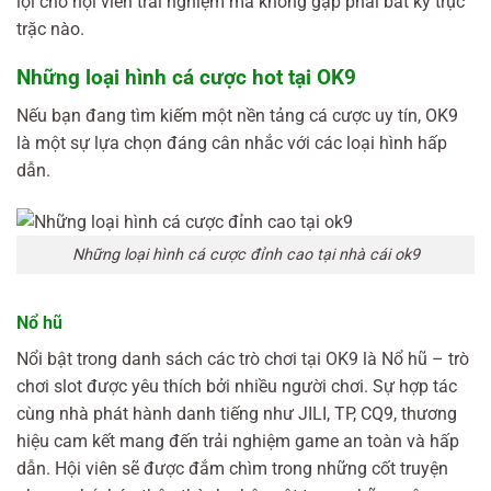
lợi cho hội viên trải nghiệm mà không gặp phải bất kỳ trục
trặc nào.
Những loại hình cá cược hot tại OK9
Nếu bạn đang tìm kiếm một nền tảng cá cược uy tín, OK9
là một sự lựa chọn đáng cân nhắc với các loại hình hấp
dẫn.
Những loại hình cá cược đỉnh cao tại nhà cái ok9
Nổ hũ
Nổi bật trong danh sách các trò chơi tại OK9 là Nổ hũ – trò
chơi slot được yêu thích bởi nhiều người chơi. Sự hợp tác
cùng nhà phát hành danh tiếng như JILI, TP, CQ9, thương
hiệu cam kết mang đến trải nghiệm game an toàn và hấp
dẫn. Hội viên sẽ được đắm chìm trong những cốt truyện