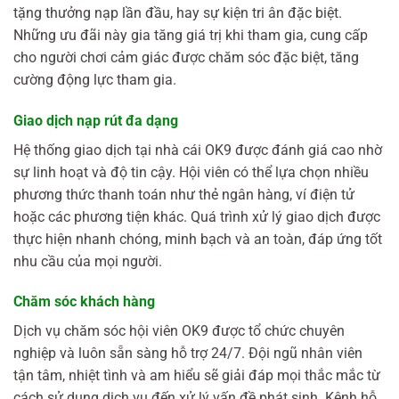
tặng thưởng nạp lần đầu, hay sự kiện tri ân đặc biệt.
Những ưu đãi này gia tăng giá trị khi tham gia, cung cấp
cho người chơi cảm giác được chăm sóc đặc biệt, tăng
cường động lực tham gia.
Giao dịch nạp rút đa dạng
Hệ thống giao dịch tại nhà cái OK9 được đánh giá cao nhờ
sự linh hoạt và độ tin cậy. Hội viên có thể lựa chọn nhiều
phương thức thanh toán như thẻ ngân hàng, ví điện tử
hoặc các phương tiện khác. Quá trình xử lý giao dịch được
thực hiện nhanh chóng, minh bạch và an toàn, đáp ứng tốt
nhu cầu của mọi người.
Chăm sóc khách hàng
Dịch vụ chăm sóc hội viên OK9 được tổ chức chuyên
nghiệp và luôn sẵn sàng hỗ trợ 24/7. Đội ngũ nhân viên
tận tâm, nhiệt tình và am hiểu sẽ giải đáp mọi thắc mắc từ
cách sử dụng dịch vụ đến xử lý vấn đề phát sinh. Kênh hỗ