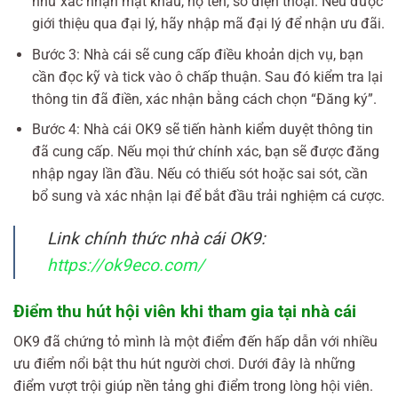
như xác nhận mật khẩu, họ tên, số điện thoại. Nếu được
giới thiệu qua đại lý, hãy nhập mã đại lý để nhận ưu đãi.
Bước 3: Nhà cái sẽ cung cấp điều khoản dịch vụ, bạn
cần đọc kỹ và tick vào ô chấp thuận. Sau đó kiểm tra lại
thông tin đã điền, xác nhận bằng cách chọn “Đăng ký”.
Bước 4: Nhà cái OK9 sẽ tiến hành kiểm duyệt thông tin
đã cung cấp. Nếu mọi thứ chính xác, bạn sẽ được đăng
nhập ngay lần đầu. Nếu có thiếu sót hoặc sai sót, cần
bổ sung và xác nhận lại để bắt đầu trải nghiệm cá cược.
Link chính thức nhà cái OK9:
https://ok9eco.com/
Điểm thu hút hội viên khi tham gia tại nhà cái
OK9 đã chứng tỏ mình là một điểm đến hấp dẫn với nhiều
ưu điểm nổi bật thu hút người chơi. Dưới đây là những
điểm vượt trội giúp nền tảng ghi điểm trong lòng hội viên.