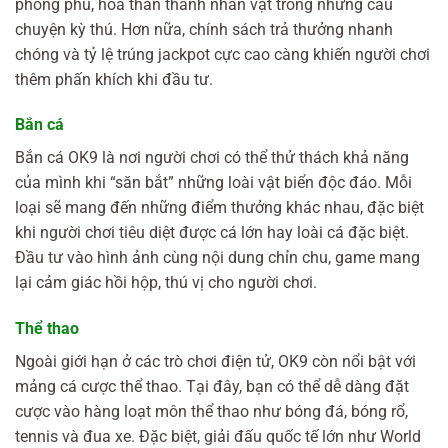
phong phú, hóa thân thành nhân vật trong những câu
chuyện kỳ thú. Hơn nữa, chính sách trả thưởng nhanh
chóng và tỷ lệ trúng jackpot cực cao càng khiến người chơi
thêm phấn khích khi đầu tư.
Bắn cá
Bắn cá OK9 là nơi người chơi có thể thử thách khả năng
của mình khi “săn bắt” những loài vật biển độc đáo. Mỗi
loại sẽ mang đến những điểm thưởng khác nhau, đặc biệt
khi người chơi tiêu diệt được cá lớn hay loài cá đặc biệt.
Đầu tư vào hình ảnh cùng nội dung chỉn chu, game mang
lại cảm giác hồi hộp, thú vị cho người chơi.
Thể thao
Ngoài giới hạn ở các trò chơi điện tử, OK9 còn nổi bật với
mảng cá cược thể thao. Tại đây, bạn có thể dễ dàng đặt
cược vào hàng loạt môn thể thao như bóng đá, bóng rổ,
tennis và đua xe. Đặc biệt, giải đấu quốc tế lớn như World