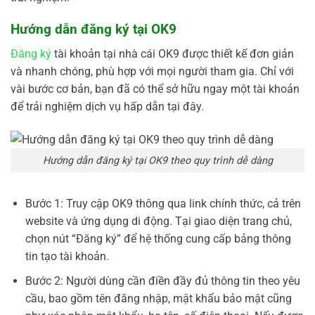
Hướng dẫn đăng ký tại OK9
Đăng ký
tài khoản tại nhà cái OK9 được thiết kế đơn giản
và nhanh chóng, phù hợp với mọi người tham gia. Chỉ với
vài bước cơ bản, bạn đã có thể sở hữu ngay một tài khoản
để trải nghiệm dịch vụ hấp dẫn tại đây.
Hướng dẫn đăng ký tại OK9 theo quy trình dễ dàng
Bước 1: Truy cập OK9 thông qua link chính thức, cả trên
website và ứng dụng di động. Tại giao diện trang chủ,
chọn nút “Đăng ký” để hệ thống cung cấp bảng thông
tin tạo tài khoản.
Bước 2: Người dùng cần điền đầy đủ thông tin theo yêu
cầu, bao gồm tên đăng nhập, mật khẩu bảo mật cũng