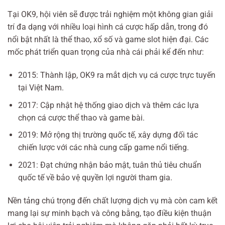
Tại OK9, hội viên sẽ được trải nghiệm một không gian giải
trí đa dạng với nhiều loại hình cá cược hấp dẫn, trong đó
nổi bật nhất là thể thao, xổ số và game slot hiện đại. Các
mốc phát triển quan trọng của nhà cái phải kể đến như:
2015: Thành lập, OK9 ra mắt dịch vụ cá cược trực tuyến
tại Việt Nam.
2017: Cập nhật hệ thống giao dịch và thêm các lựa
chọn cá cược thể thao và game bài.
2019: Mở rộng thị trường quốc tế, xây dựng đối tác
chiến lược với các nhà cung cấp game nổi tiếng.
2021: Đạt chứng nhận bảo mật, tuân thủ tiêu chuẩn
quốc tế về bảo vệ quyền lợi người tham gia.
Nền tảng chú trọng đến chất lượng dịch vụ mà còn cam kết
mang lại sự minh bạch và công bằng, tạo điều kiện thuận