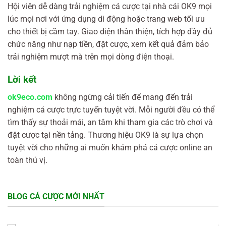
Hội viên dễ dàng trải nghiệm cá cược tại nhà cái OK9 mọi
lúc mọi nơi với ứng dụng di động hoặc trang web tối ưu
cho thiết bị cầm tay. Giao diện thân thiện, tích hợp đầy đủ
chức năng như nạp tiền, đặt cược, xem kết quả đảm bảo
trải nghiệm mượt mà trên mọi dòng điện thoại.
Lời kết
ok9eco.com
không ngừng cải tiến để mang đến trải
nghiệm cá cược trực tuyến tuyệt vời. Mỗi người đều có thể
tìm thấy sự thoải mái, an tâm khi tham gia các trò chơi và
đặt cược tại nền tảng. Thương hiệu OK9 là sự lựa chọn
tuyệt vời cho những ai muốn khám phá cá cược online an
toàn thú vị.
BLOG CÁ CƯỢC MỚI NHẤT