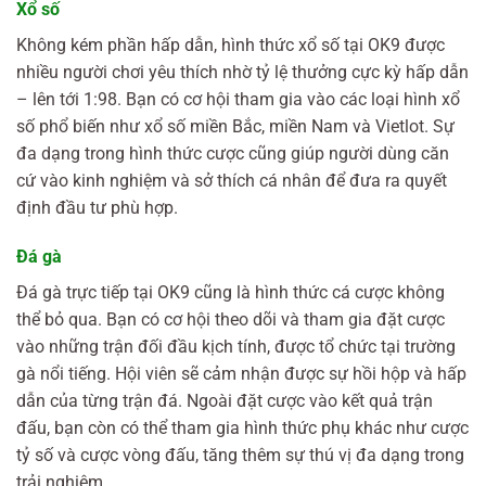
Xổ số
Không kém phần hấp dẫn, hình thức xổ số tại OK9 được
nhiều người chơi yêu thích nhờ tỷ lệ thưởng cực kỳ hấp dẫn
– lên tới 1:98. Bạn có cơ hội tham gia vào các loại hình xổ
số phổ biến như xổ số miền Bắc, miền Nam và Vietlot. Sự
đa dạng trong hình thức cược cũng giúp người dùng căn
cứ vào kinh nghiệm và sở thích cá nhân để đưa ra quyết
định đầu tư phù hợp.
Đá gà
Đá gà trực tiếp tại OK9 cũng là hình thức cá cược không
thể bỏ qua. Bạn có cơ hội theo dõi và tham gia đặt cược
vào những trận đối đầu kịch tính, được tổ chức tại trường
gà nổi tiếng. Hội viên sẽ cảm nhận được sự hồi hộp và hấp
dẫn của từng trận đá. Ngoài đặt cược vào kết quả trận
đấu, bạn còn có thể tham gia hình thức phụ khác như cược
tỷ số và cược vòng đấu, tăng thêm sự thú vị đa dạng trong
trải nghiệm.