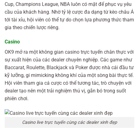
Cup, Champions League, NBA luôn có mặt để phục vụ yêu
cầu của khách hàng. Nhờ tỷ lệ cược đa dạng từ kèo châu Á
tới tài xỉu, hội viên có thể tự do chọn lựa phương thức tham
gia theo chiến lược riêng.
Casino
OK9 mở ra một không gian casino trực tuyến chân thực với
sự xuất hiện của các dealer chuyên nghiệp. Các game như
Baccarat, Roulette, Blackjack và Poker được nhà cái đầu tư
kỹ lưỡng, gi mimicking không khí của một sòng bài thực tế.
Hội viên tham gia cá cược có thể tương tác, trò chuyện với
dealer tạo nên một trải nghiệm thú vị, gắn bó trong suốt
phiên chơi.
Casino live trực tuyến cùng các dealer xinh đẹp