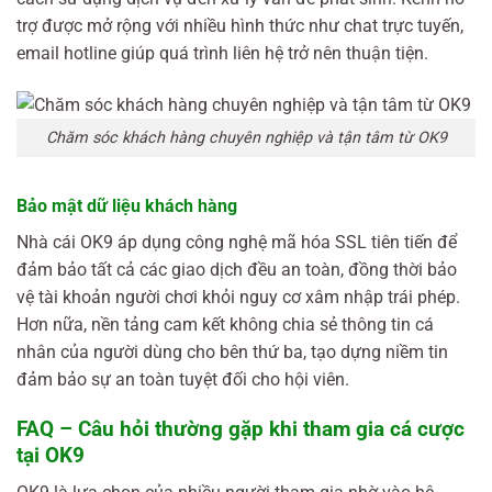
trợ được mở rộng với nhiều hình thức như chat trực tuyến,
email hotline giúp quá trình liên hệ trở nên thuận tiện.
Chăm sóc khách hàng chuyên nghiệp và tận tâm từ OK9
Bảo mật dữ liệu khách hàng
Nhà cái OK9 áp dụng công nghệ mã hóa SSL tiên tiến để
đảm bảo tất cả các giao dịch đều an toàn, đồng thời bảo
vệ tài khoản người chơi khỏi nguy cơ xâm nhập trái phép.
Hơn nữa, nền tảng cam kết không chia sẻ thông tin cá
nhân của người dùng cho bên thứ ba, tạo dựng niềm tin
đảm bảo sự an toàn tuyệt đối cho hội viên.
FAQ – Câu hỏi thường gặp khi tham gia cá cược
tại OK9