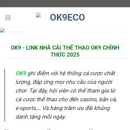
Chuyển
"
"
đến
nội
dung
OK9 - LINK NHÀ CÁI THỂ THAO OK9 CHÍNH
THỨC 2025
OK9
ghi điểm với hệ thống cá cược chất
lượng, đáp ứng mọi nhu cầu của người
chơi. Tại đây, hội viên có thể tham gia từ
cá cược thể thao cho đến casino, bắn cá,
e-sports,… Và hàng trăm ưu đãi khủng
dành tặng mỗi ngày.