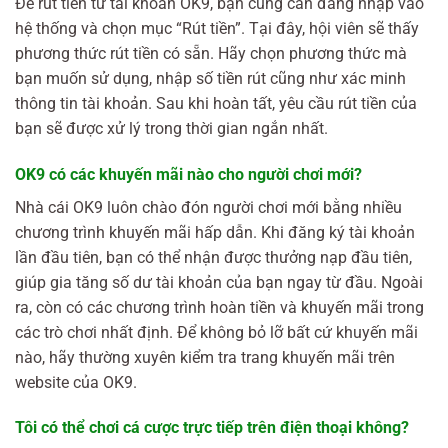
Để rút tiền từ tài khoản OK9, bạn cũng cần đăng nhập vào
hệ thống và chọn mục “Rút tiền”. Tại đây, hội viên sẽ thấy
phương thức rút tiền có sẵn. Hãy chọn phương thức mà
bạn muốn sử dụng, nhập số tiền rút cũng như xác minh
thông tin tài khoản. Sau khi hoàn tất, yêu cầu rút tiền của
bạn sẽ được xử lý trong thời gian ngắn nhất.
OK9 có các khuyến mãi nào cho người chơi mới?
Nhà cái OK9 luôn chào đón người chơi mới bằng nhiều
chương trình khuyến mãi hấp dẫn. Khi đăng ký tài khoản
lần đầu tiên, bạn có thể nhận được thưởng nạp đầu tiên,
giúp gia tăng số dư tài khoản của bạn ngay từ đầu. Ngoài
ra, còn có các chương trình hoàn tiền và khuyến mãi trong
các trò chơi nhất định. Để không bỏ lỡ bất cứ khuyến mãi
nào, hãy thường xuyên kiểm tra trang khuyến mãi trên
website của OK9.
Tôi có thể chơi cá cược trực tiếp trên điện thoại không?