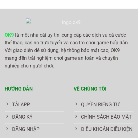
OK9
là một nhà cái uy tín, cung cấp các dịch vụ cá cược
thể thao, casino trực tuyến và các trò chơi game hấp dẫn.
Với giao diện dễ sử dụng, hệ thống bảo mật cao, OK9
mang đến trải nghiệm chơi game an toàn và chuyên
nghiệp cho người chơi.
HƯỚNG DẪN
VỀ CHÚNG TÔI
TẢI APP
QUYỀN RIẾNG TƯ
ĐĂNG KÝ
CHÍNH SÁCH BẢO MẬT
ĐĂNG NHẬP
ĐIỀU KHOẢN ĐIỀU KIỆN