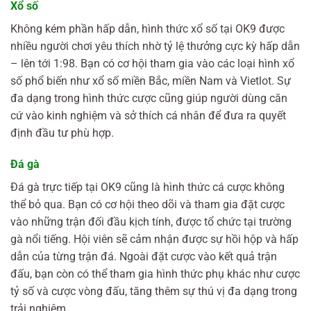
Xổ số
Không kém phần hấp dẫn, hình thức xổ số tại OK9 được
nhiều người chơi yêu thích nhờ tỷ lệ thưởng cực kỳ hấp dẫn
– lên tới 1:98. Bạn có cơ hội tham gia vào các loại hình xổ
số phổ biến như xổ số miền Bắc, miền Nam và Vietlot. Sự
đa dạng trong hình thức cược cũng giúp người dùng căn
cứ vào kinh nghiệm và sở thích cá nhân để đưa ra quyết
định đầu tư phù hợp.
Đá gà
Đá gà trực tiếp tại OK9 cũng là hình thức cá cược không
thể bỏ qua. Bạn có cơ hội theo dõi và tham gia đặt cược
vào những trận đối đầu kịch tính, được tổ chức tại trường
gà nổi tiếng. Hội viên sẽ cảm nhận được sự hồi hộp và hấp
dẫn của từng trận đá. Ngoài đặt cược vào kết quả trận
đấu, bạn còn có thể tham gia hình thức phụ khác như cược
tỷ số và cược vòng đấu, tăng thêm sự thú vị đa dạng trong
trải nghiệm.