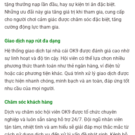
tặng thưởng nạp lần đầu, hay sự kiện tri ân đặc biệt.
Những ưu đãi này gia tăng giá trị khi tham gia, cung cấp
cho người chơi cảm giác được chăm sóc đặc biệt, tăng
cường động lực tham gia.
Giao dịch nạp rút đa dạng
Hệ thống giao dịch tại nhà cái OK9 được đánh giá cao nhờ
sự linh hoạt và độ tin cậy. Hội viên có thể lựa chọn nhiều
phương thức thanh toán như thẻ ngân hàng, ví điện tử
hoặc các phương tiện khác. Quá trình xử lý giao dịch được
thực hiện nhanh chóng, minh bạch và an toàn, đáp ứng tốt
nhu cầu của mọi người.
Chăm sóc khách hàng
Dịch vụ chăm sóc hội viên OK9 được tổ chức chuyên
nghiệp và luôn sẵn sàng hỗ trợ 24/7. Đội ngũ nhân viên
tận tâm, nhiệt tình và am hiểu sẽ giải đáp mọi thắc mắc từ
cách sử dụng dịch vụ đến xử lý vấn đề phát sinh. Kênh hỗ