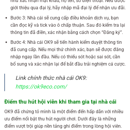
như xác nhận mật khẩu, họ tên, số điện thoại. Nếu được
giới thiệu qua đại lý, hãy nhập mã đại lý để nhận ưu đãi.
Bước 3: Nhà cái sẽ cung cấp điều khoản dịch vụ, bạn
cần đọc kỹ và tick vào ô chấp thuận. Sau đó kiểm tra lại
thông tin đã điền, xác nhận bằng cách chọn “Đăng ký”.
Bước 4: Nhà cái OK9 sẽ tiến hành kiểm duyệt thông tin
đã cung cấp. Nếu mọi thứ chính xác, bạn sẽ được đăng
nhập ngay lần đầu. Nếu có thiếu sót hoặc sai sót, cần
bổ sung và xác nhận lại để bắt đầu trải nghiệm cá cược.
Link chính thức nhà cái OK9:
https://ok9eco.com/
Điểm thu hút hội viên khi tham gia tại nhà cái
OK9 đã chứng tỏ mình là một điểm đến hấp dẫn với nhiều
ưu điểm nổi bật thu hút người chơi. Dưới đây là những
điểm vượt trội giúp nền tảng ghi điểm trong lòng hội viên.