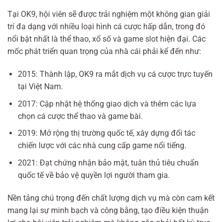
Tại OK9, hội viên sẽ được trải nghiệm một không gian giải
trí đa dạng với nhiều loại hình cá cược hấp dẫn, trong đó
nổi bật nhất là thể thao, xổ số và game slot hiện đại. Các
mốc phát triển quan trọng của nhà cái phải kể đến như:
2015: Thành lập, OK9 ra mắt dịch vụ cá cược trực tuyến
tại Việt Nam.
2017: Cập nhật hệ thống giao dịch và thêm các lựa
chọn cá cược thể thao và game bài.
2019: Mở rộng thị trường quốc tế, xây dựng đối tác
chiến lược với các nhà cung cấp game nổi tiếng.
2021: Đạt chứng nhận bảo mật, tuân thủ tiêu chuẩn
quốc tế về bảo vệ quyền lợi người tham gia.
Nền tảng chú trọng đến chất lượng dịch vụ mà còn cam kết
mang lại sự minh bạch và công bằng, tạo điều kiện thuận