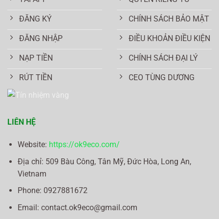
ĐĂNG KÝ
CHÍNH SÁCH BẢO MẬT
ĐĂNG NHẬP
ĐIỀU KHOẢN ĐIỀU KIỆN
NẠP TIỀN
CHÍNH SÁCH ĐẠI LÝ
RÚT TIỀN
CEO TÙNG DƯƠNG
LIÊN HỆ
Website:
https://ok9eco.com/
Địa chỉ:
509 Bàu Công, Tân Mỹ, Đức Hòa, Long An,
Vietnam
Phone: 0
927881672
Email:
contact.ok9eco@gmail.com