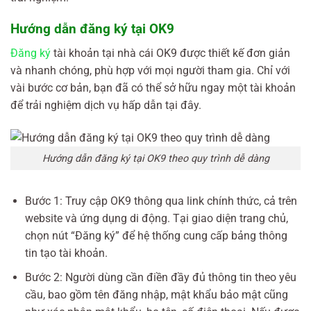
Hướng dẫn đăng ký tại OK9
Đăng ký
tài khoản tại nhà cái OK9 được thiết kế đơn giản
và nhanh chóng, phù hợp với mọi người tham gia. Chỉ với
vài bước cơ bản, bạn đã có thể sở hữu ngay một tài khoản
để trải nghiệm dịch vụ hấp dẫn tại đây.
Hướng dẫn đăng ký tại OK9 theo quy trình dễ dàng
Bước 1: Truy cập OK9 thông qua link chính thức, cả trên
website và ứng dụng di động. Tại giao diện trang chủ,
chọn nút “Đăng ký” để hệ thống cung cấp bảng thông
tin tạo tài khoản.
Bước 2: Người dùng cần điền đầy đủ thông tin theo yêu
cầu, bao gồm tên đăng nhập, mật khẩu bảo mật cũng