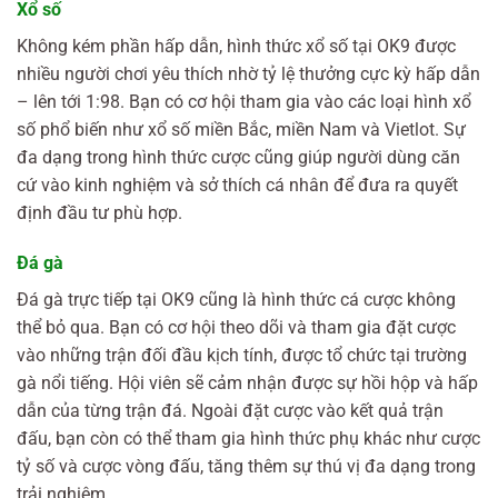
Xổ số
Không kém phần hấp dẫn, hình thức xổ số tại OK9 được
nhiều người chơi yêu thích nhờ tỷ lệ thưởng cực kỳ hấp dẫn
– lên tới 1:98. Bạn có cơ hội tham gia vào các loại hình xổ
số phổ biến như xổ số miền Bắc, miền Nam và Vietlot. Sự
đa dạng trong hình thức cược cũng giúp người dùng căn
cứ vào kinh nghiệm và sở thích cá nhân để đưa ra quyết
định đầu tư phù hợp.
Đá gà
Đá gà trực tiếp tại OK9 cũng là hình thức cá cược không
thể bỏ qua. Bạn có cơ hội theo dõi và tham gia đặt cược
vào những trận đối đầu kịch tính, được tổ chức tại trường
gà nổi tiếng. Hội viên sẽ cảm nhận được sự hồi hộp và hấp
dẫn của từng trận đá. Ngoài đặt cược vào kết quả trận
đấu, bạn còn có thể tham gia hình thức phụ khác như cược
tỷ số và cược vòng đấu, tăng thêm sự thú vị đa dạng trong
trải nghiệm.