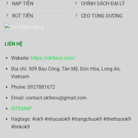
NẠP TIỀN
CHÍNH SÁCH ĐẠI LÝ
RÚT TIỀN
CEO TÙNG DƯƠNG
LIÊN HỆ
Website:
https://ok9eco.com/
Địa chỉ:
509 Bàu Công, Tân Mỹ, Đức Hòa, Long An,
Vietnam
Phone: 0
927881672
Email:
contact.ok9eco@gmail.com
SITEMAP
Hagtags: #ok9 #nhacaiok9 #trangchuok9 #thethaook9
#linkok9