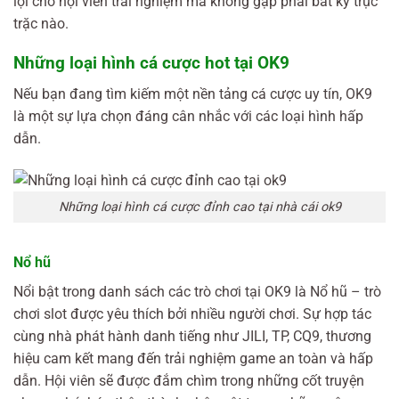
lợi cho hội viên trải nghiệm mà không gặp phải bất kỳ trục
trặc nào.
Những loại hình cá cược hot tại OK9
Nếu bạn đang tìm kiếm một nền tảng cá cược uy tín, OK9
là một sự lựa chọn đáng cân nhắc với các loại hình hấp
dẫn.
Những loại hình cá cược đỉnh cao tại nhà cái ok9
Nổ hũ
Nổi bật trong danh sách các trò chơi tại OK9 là Nổ hũ – trò
chơi slot được yêu thích bởi nhiều người chơi. Sự hợp tác
cùng nhà phát hành danh tiếng như JILI, TP, CQ9, thương
hiệu cam kết mang đến trải nghiệm game an toàn và hấp
dẫn. Hội viên sẽ được đắm chìm trong những cốt truyện