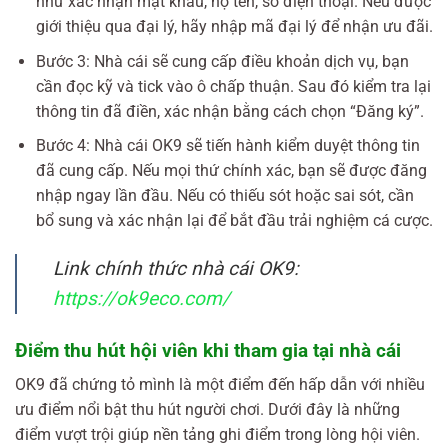
như xác nhận mật khẩu, họ tên, số điện thoại. Nếu được
giới thiệu qua đại lý, hãy nhập mã đại lý để nhận ưu đãi.
Bước 3: Nhà cái sẽ cung cấp điều khoản dịch vụ, bạn
cần đọc kỹ và tick vào ô chấp thuận. Sau đó kiểm tra lại
thông tin đã điền, xác nhận bằng cách chọn “Đăng ký”.
Bước 4: Nhà cái OK9 sẽ tiến hành kiểm duyệt thông tin
đã cung cấp. Nếu mọi thứ chính xác, bạn sẽ được đăng
nhập ngay lần đầu. Nếu có thiếu sót hoặc sai sót, cần
bổ sung và xác nhận lại để bắt đầu trải nghiệm cá cược.
Link chính thức nhà cái OK9:
https://ok9eco.com/
Điểm thu hút hội viên khi tham gia tại nhà cái
OK9 đã chứng tỏ mình là một điểm đến hấp dẫn với nhiều
ưu điểm nổi bật thu hút người chơi. Dưới đây là những
điểm vượt trội giúp nền tảng ghi điểm trong lòng hội viên.