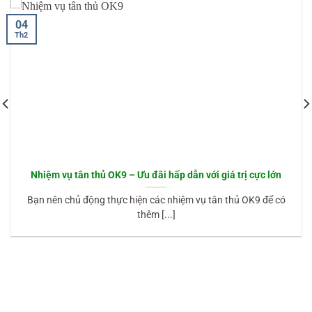
04
Th2
Nhiệm vụ tân thủ OK9 – Ưu đãi hấp dẫn với giá trị cực lớn
Bạn nên chủ động thực hiện các nhiệm vụ tân thủ OK9 để có
thêm [...]