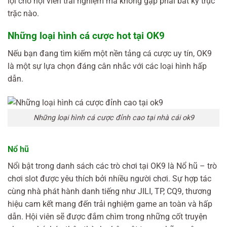
lợi cho hội viên trải nghiệm mà không gặp phải bất kỳ trục
trặc nào.
Những loại hình cá cược hot tại OK9
Nếu bạn đang tìm kiếm một nền tảng cá cược uy tín, OK9
là một sự lựa chọn đáng cân nhắc với các loại hình hấp
dẫn.
Những loại hình cá cược đỉnh cao tại nhà cái ok9
Nổ hũ
Nổi bật trong danh sách các trò chơi tại OK9 là Nổ hũ – trò
chơi slot được yêu thích bởi nhiều người chơi. Sự hợp tác
cùng nhà phát hành danh tiếng như JILI, TP, CQ9, thương
hiệu cam kết mang đến trải nghiệm game an toàn và hấp
dẫn. Hội viên sẽ được đắm chìm trong những cốt truyện