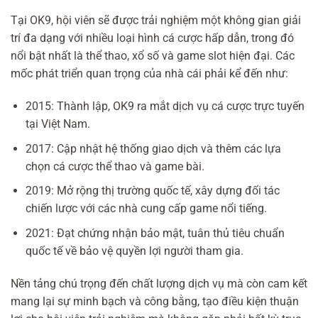
Tại OK9, hội viên sẽ được trải nghiệm một không gian giải
trí đa dạng với nhiều loại hình cá cược hấp dẫn, trong đó
nổi bật nhất là thể thao, xổ số và game slot hiện đại. Các
mốc phát triển quan trọng của nhà cái phải kể đến như:
2015: Thành lập, OK9 ra mắt dịch vụ cá cược trực tuyến
tại Việt Nam.
2017: Cập nhật hệ thống giao dịch và thêm các lựa
chọn cá cược thể thao và game bài.
2019: Mở rộng thị trường quốc tế, xây dựng đối tác
chiến lược với các nhà cung cấp game nổi tiếng.
2021: Đạt chứng nhận bảo mật, tuân thủ tiêu chuẩn
quốc tế về bảo vệ quyền lợi người tham gia.
Nền tảng chú trọng đến chất lượng dịch vụ mà còn cam kết
mang lại sự minh bạch và công bằng, tạo điều kiện thuận