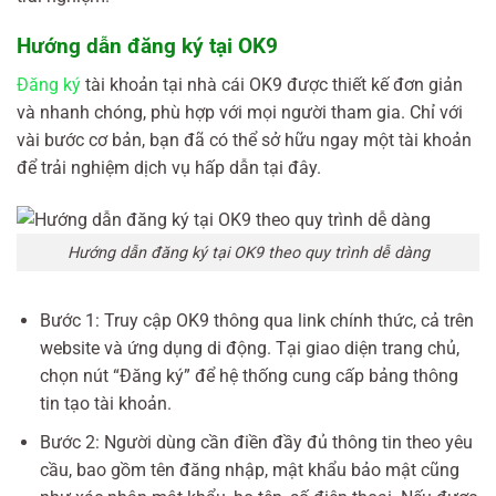
Hướng dẫn đăng ký tại OK9
Đăng ký
tài khoản tại nhà cái OK9 được thiết kế đơn giản
và nhanh chóng, phù hợp với mọi người tham gia. Chỉ với
vài bước cơ bản, bạn đã có thể sở hữu ngay một tài khoản
để trải nghiệm dịch vụ hấp dẫn tại đây.
Hướng dẫn đăng ký tại OK9 theo quy trình dễ dàng
Bước 1: Truy cập OK9 thông qua link chính thức, cả trên
website và ứng dụng di động. Tại giao diện trang chủ,
chọn nút “Đăng ký” để hệ thống cung cấp bảng thông
tin tạo tài khoản.
Bước 2: Người dùng cần điền đầy đủ thông tin theo yêu
cầu, bao gồm tên đăng nhập, mật khẩu bảo mật cũng