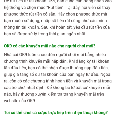
Để rút tiền từ tài khoản OK9, bạn cũng cần đăng nhập vào
hệ thống và chọn mục “Rút tiền”. Tại đây, hội viên sẽ thấy
phương thức rút tiền có sẵn. Hãy chọn phương thức mà
bạn muốn sử dụng, nhập số tiền rút cũng như xác minh
thông tin tài khoản. Sau khi hoàn tất, yêu cầu rút tiền của
bạn sẽ được xử lý trong thời gian ngắn nhất.
OK9 có các khuyến mãi nào cho người chơi mới?
Nhà cái OK9 luôn chào đón người chơi mới bằng nhiều
chương trình khuyến mãi hấp dẫn. Khi đăng ký tài khoản
lần đầu tiên, bạn có thể nhận được thưởng nạp đầu tiên,
giúp gia tăng số dư tài khoản của bạn ngay từ đầu. Ngoài
ra, còn có các chương trình hoàn tiền và khuyến mãi trong
các trò chơi nhất định. Để không bỏ lỡ bất cứ khuyến mãi
nào, hãy thường xuyên kiểm tra trang khuyến mãi trên
website của OK9.
Tôi có thể chơi cá cược trực tiếp trên điện thoại không?