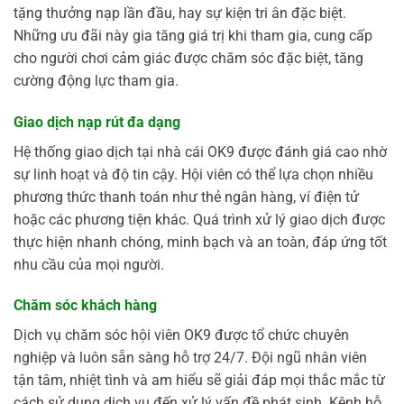
tặng thưởng nạp lần đầu, hay sự kiện tri ân đặc biệt.
Những ưu đãi này gia tăng giá trị khi tham gia, cung cấp
cho người chơi cảm giác được chăm sóc đặc biệt, tăng
cường động lực tham gia.
Giao dịch nạp rút đa dạng
Hệ thống giao dịch tại nhà cái OK9 được đánh giá cao nhờ
sự linh hoạt và độ tin cậy. Hội viên có thể lựa chọn nhiều
phương thức thanh toán như thẻ ngân hàng, ví điện tử
hoặc các phương tiện khác. Quá trình xử lý giao dịch được
thực hiện nhanh chóng, minh bạch và an toàn, đáp ứng tốt
nhu cầu của mọi người.
Chăm sóc khách hàng
Dịch vụ chăm sóc hội viên OK9 được tổ chức chuyên
nghiệp và luôn sẵn sàng hỗ trợ 24/7. Đội ngũ nhân viên
tận tâm, nhiệt tình và am hiểu sẽ giải đáp mọi thắc mắc từ
cách sử dụng dịch vụ đến xử lý vấn đề phát sinh. Kênh hỗ