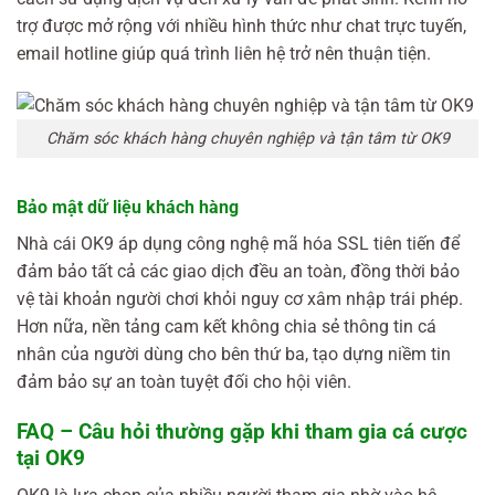
trợ được mở rộng với nhiều hình thức như chat trực tuyến,
email hotline giúp quá trình liên hệ trở nên thuận tiện.
Chăm sóc khách hàng chuyên nghiệp và tận tâm từ OK9
Bảo mật dữ liệu khách hàng
Nhà cái OK9 áp dụng công nghệ mã hóa SSL tiên tiến để
đảm bảo tất cả các giao dịch đều an toàn, đồng thời bảo
vệ tài khoản người chơi khỏi nguy cơ xâm nhập trái phép.
Hơn nữa, nền tảng cam kết không chia sẻ thông tin cá
nhân của người dùng cho bên thứ ba, tạo dựng niềm tin
đảm bảo sự an toàn tuyệt đối cho hội viên.
FAQ – Câu hỏi thường gặp khi tham gia cá cược
tại OK9