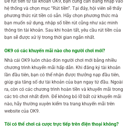
Để rút tiền từ tài khoản OK9, bạn cũng cần đăng nhập vào
hệ thống và chọn mục “Rút tiền”. Tại đây, hội viên sẽ thấy
phương thức rút tiền có sẵn. Hãy chọn phương thức mà
bạn muốn sử dụng, nhập số tiền rút cũng như xác minh
thông tin tài khoản. Sau khi hoàn tất, yêu cầu rút tiền của
bạn sẽ được xử lý trong thời gian ngắn nhất.
OK9 có các khuyến mãi nào cho người chơi mới?
Nhà cái OK9 luôn chào đón người chơi mới bằng nhiều
chương trình khuyến mãi hấp dẫn. Khi đăng ký tài khoản
lần đầu tiên, bạn có thể nhận được thưởng nạp đầu tiên,
giúp gia tăng số dư tài khoản của bạn ngay từ đầu. Ngoài
ra, còn có các chương trình hoàn tiền và khuyến mãi trong
các trò chơi nhất định. Để không bỏ lỡ bất cứ khuyến mãi
nào, hãy thường xuyên kiểm tra trang khuyến mãi trên
website của OK9.
Tôi có thể chơi cá cược trực tiếp trên điện thoại không?