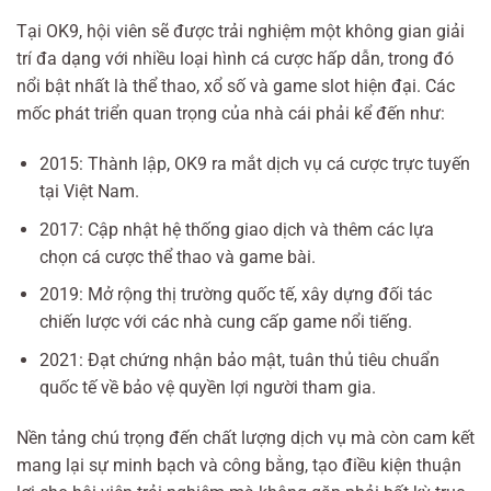
Tại OK9, hội viên sẽ được trải nghiệm một không gian giải
trí đa dạng với nhiều loại hình cá cược hấp dẫn, trong đó
nổi bật nhất là thể thao, xổ số và game slot hiện đại. Các
mốc phát triển quan trọng của nhà cái phải kể đến như:
2015: Thành lập, OK9 ra mắt dịch vụ cá cược trực tuyến
tại Việt Nam.
2017: Cập nhật hệ thống giao dịch và thêm các lựa
chọn cá cược thể thao và game bài.
2019: Mở rộng thị trường quốc tế, xây dựng đối tác
chiến lược với các nhà cung cấp game nổi tiếng.
2021: Đạt chứng nhận bảo mật, tuân thủ tiêu chuẩn
quốc tế về bảo vệ quyền lợi người tham gia.
Nền tảng chú trọng đến chất lượng dịch vụ mà còn cam kết
mang lại sự minh bạch và công bằng, tạo điều kiện thuận