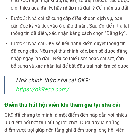
như xác nhận mật khẩu, họ tên, số điện thoại. Nếu được
giới thiệu qua đại lý, hãy nhập mã đại lý để nhận ưu đãi.
Bước 3: Nhà cái sẽ cung cấp điều khoản dịch vụ, bạn
cần đọc kỹ và tick vào ô chấp thuận. Sau đó kiểm tra lại
thông tin đã điền, xác nhận bằng cách chọn “Đăng ký”.
Bước 4: Nhà cái OK9 sẽ tiến hành kiểm duyệt thông tin
đã cung cấp. Nếu mọi thứ chính xác, bạn sẽ được đăng
nhập ngay lần đầu. Nếu có thiếu sót hoặc sai sót, cần
bổ sung và xác nhận lại để bắt đầu trải nghiệm cá cược.
Link chính thức nhà cái OK9:
https://ok9eco.com/
Điểm thu hút hội viên khi tham gia tại nhà cái
OK9 đã chứng tỏ mình là một điểm đến hấp dẫn với nhiều
ưu điểm nổi bật thu hút người chơi. Dưới đây là những
điểm vượt trội giúp nền tảng ghi điểm trong lòng hội viên.