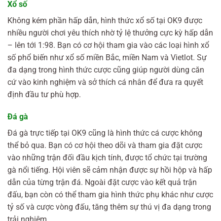
Xổ số
Không kém phần hấp dẫn, hình thức xổ số tại OK9 được
nhiều người chơi yêu thích nhờ tỷ lệ thưởng cực kỳ hấp dẫn
– lên tới 1:98. Bạn có cơ hội tham gia vào các loại hình xổ
số phổ biến như xổ số miền Bắc, miền Nam và Vietlot. Sự
đa dạng trong hình thức cược cũng giúp người dùng căn
cứ vào kinh nghiệm và sở thích cá nhân để đưa ra quyết
định đầu tư phù hợp.
Đá gà
Đá gà trực tiếp tại OK9 cũng là hình thức cá cược không
thể bỏ qua. Bạn có cơ hội theo dõi và tham gia đặt cược
vào những trận đối đầu kịch tính, được tổ chức tại trường
gà nổi tiếng. Hội viên sẽ cảm nhận được sự hồi hộp và hấp
dẫn của từng trận đá. Ngoài đặt cược vào kết quả trận
đấu, bạn còn có thể tham gia hình thức phụ khác như cược
tỷ số và cược vòng đấu, tăng thêm sự thú vị đa dạng trong
trải nghiệm.