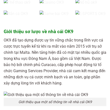
Giới thiệu sơ lược về nhà cái OK9
OK9 đã tạo dựng được uy tín vững chắc trong lĩnh vực cá
cược trực tuyến kể từ khi ra mắt vào năm 2015 với trụ sở
chính tại Malta. Nền tảng hiện đã có mặt tại nhiều quốc gia
trong khu vực Đông Nam Á, bao gồm cả Việt Nam. Được
bảo hộ bởi chính phủ Curacao, cấp phép hoạt động từ tổ
chức Gaming Services Provider, nhà cái cam kết mang đến
những dịch vụ cá cược minh bạch và an toàn, góp phần
xây dựng lòng tin với khách hàng.
Giới thiệu qua một số thông tin về nhà cái OK9