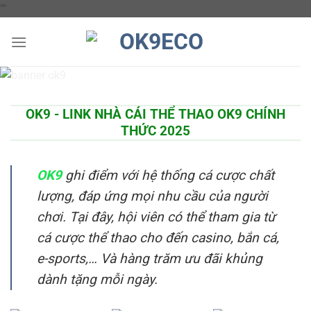
Chuyển
"
"
đến
nội
dung
OK9 - LINK NHÀ CÁI THỂ THAO OK9 CHÍNH
THỨC 2025
OK9
ghi điểm với hệ thống cá cược chất
lượng, đáp ứng mọi nhu cầu của người
chơi. Tại đây, hội viên có thể tham gia từ
cá cược thể thao cho đến casino, bắn cá,
e-sports,… Và hàng trăm ưu đãi khủng
dành tặng mỗi ngày.