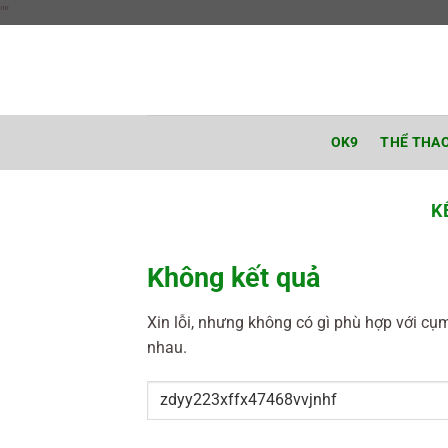
Chuyển
"
"
đến
nội
dung
OK9
THỂ THA
K
Không kết quả
Xin lỗi, nhưng không có gì phù hợp với cụm
nhau.