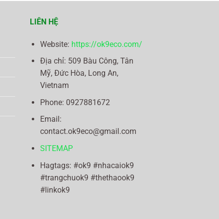
thật
Mùa
–
Giải
Mẹo
Cùng
LIÊN HỆ
chơi
OK9
săn
tiền
Website:
https://ok9eco.com/
về
túi
Địa chỉ:
509 Bàu Công, Tân
dễ
Mỹ, Đức Hòa, Long An,
dàng
Vietnam
Phone: 0
927881672
Email:
contact.ok9eco@gmail.com
SITEMAP
Hagtags: #ok9 #nhacaiok9
#trangchuok9 #thethaook9
#linkok9