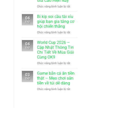
Giá Cao Hiện Nay
tính
–
bậc
ở
Chức năng bình luận bị tắt
Tổng
nhất
Trang
Hợp
2025
Cá
Phương
Bí kíp soi cầu tài xỉu
04
Cược
Pháp
giúp bạn gia tăng cơ
Th2
Bóng
Quay
hội chiến thắng
Đá
Thưởng
ở
Chức năng bình luận bị tắt
Uy
Hiệu
Bí
Tín
Quả
kíp
Được
World Cup 2026 –
04
soi
Đánh
Cập Nhật Thông Tin
Th2
cầu
Giá
Chi Tiết Về Mùa Giải
tài
Cao
Cùng OK9
xỉu
Hiện
giúp
Nay
ở
Chức năng bình luận bị tắt
bạn
World
gia
Cup
Game bắn cá ăn tiền
03
tăng
2026
thật – Mẹo chơi săn
Th2
cơ
–
tiền về túi dễ dàng
hội
Cập
chiến
ở
Chức năng bình luận bị tắt
Nhật
thắng
Game
Thông
bắn
Tin
cá
Chi
ăn
Tiết
tiền
Về