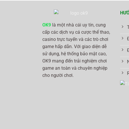
HƯỚ
OK9
là một nhà cái uy tín, cung
cấp các dịch vụ cá cược thể thao,
casino trực tuyến và các trò chơi
game hấp dẫn. Với giao diện dễ
sử dụng, hệ thống bảo mật cao,
OK9 mang đến trải nghiệm chơi
game an toàn và chuyên nghiệp
cho người chơi.