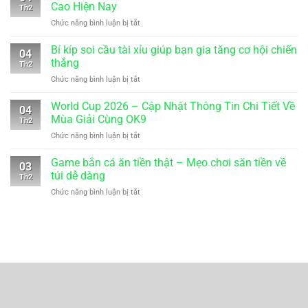
Nổ
hấp
Cao Hiện Nay
tại
Th2
Hũ
dẫn
OK9
ở
Chức năng bình luận bị tắt
–
và
Trang
Tổng
kịch
Cá
Bí kíp soi cầu tài xỉu giúp bạn gia tăng cơ hội chiến
Hợp
tính
04
Cược
Phương
thắng
bậc
Th2
Bóng
Pháp
nhất
ở
Chức năng bình luận bị tắt
Đá
Quay
2025
Bí
Uy
Thưởng
kíp
World Cup 2026 – Cập Nhật Thông Tin Chi Tiết Về
Tín
Hiệu
04
soi
Được
Mùa Giải Cùng OK9
Quả
Th2
cầu
Đánh
ở
Chức năng bình luận bị tắt
tài
Giá
World
xỉu
Cao
Cup
Game bắn cá ăn tiền thật – Mẹo chơi săn tiền về
giúp
Hiện
03
2026
bạn
túi dễ dàng
Nay
Th2
–
gia
ở
Chức năng bình luận bị tắt
Cập
tăng
Game
Nhật
cơ
bắn
Thông
hội
cá
Tin
chiến
ăn
Chi
thắng
tiền
Tiết
thật
Về
–
Mùa
Mẹo
Giải
chơi
Cùng