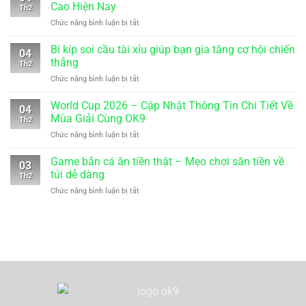
Nổ
hấp
Cao Hiện Nay
tại
Th2
Hũ
dẫn
OK9
ở
Chức năng bình luận bị tắt
–
và
Trang
Tổng
kịch
Cá
Bí kíp soi cầu tài xỉu giúp bạn gia tăng cơ hội chiến
Hợp
tính
04
Cược
Phương
thắng
bậc
Th2
Bóng
Pháp
nhất
ở
Chức năng bình luận bị tắt
Đá
Quay
2025
Bí
Uy
Thưởng
kíp
World Cup 2026 – Cập Nhật Thông Tin Chi Tiết Về
Tín
Hiệu
04
soi
Được
Mùa Giải Cùng OK9
Quả
Th2
cầu
Đánh
ở
Chức năng bình luận bị tắt
tài
Giá
World
xỉu
Cao
Cup
Game bắn cá ăn tiền thật – Mẹo chơi săn tiền về
giúp
Hiện
03
2026
bạn
túi dễ dàng
Nay
Th2
–
gia
ở
Chức năng bình luận bị tắt
Cập
tăng
Game
Nhật
cơ
bắn
Thông
hội
cá
Tin
chiến
ăn
Chi
thắng
tiền
Tiết
thật
Về
–
Mùa
Mẹo
Giải
chơi
Cùng