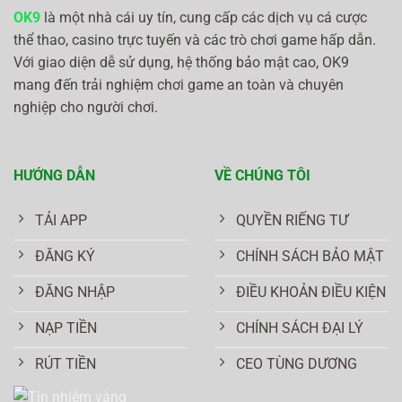
săn
OK9
OK9
là một nhà cái uy tín, cung cấp các dịch vụ cá cược
tiền
về
thể thao, casino trực tuyến và các trò chơi game hấp dẫn.
túi
Với giao diện dễ sử dụng, hệ thống bảo mật cao, OK9
dễ
dàng
mang đến trải nghiệm chơi game an toàn và chuyên
nghiệp cho người chơi.
HƯỚNG DẪN
VỀ CHÚNG TÔI
TẢI APP
QUYỀN RIẾNG TƯ
ĐĂNG KÝ
CHÍNH SÁCH BẢO MẬT
ĐĂNG NHẬP
ĐIỀU KHOẢN ĐIỀU KIỆN
NẠP TIỀN
CHÍNH SÁCH ĐẠI LÝ
RÚT TIỀN
CEO TÙNG DƯƠNG